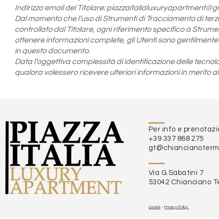
Indirizzo email del Titolare:
piazzaitalialuxuryapartment@g
Dal momento che l’uso di Strumenti di Tracciamento di te
controllato dal Titolare, ogni riferimento specifico a Strume
ottenere informazioni complete, gli Utenti sono gentilmente inv
in questo documento.
Data l’oggettiva complessità di identificazione delle tecnolog
qualora volessero ricevere ulteriori informazioni in merito all
Per info e prenotazi
+39 337 868 275
gt@chiancianoterme
Via G.Sabatini 7
53042 Chianciano Te
Cookie
-
Privacy Policy