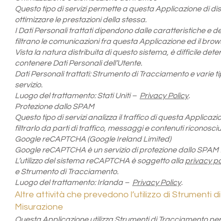
Questo tipo di servizi permette a questa Applicazione di distri
ottimizzare le prestazioni della stessa.
I Dati Personali trattati dipendono dalle caratteristiche e d
filtrano le comunicazioni fra questa Applicazione ed il brow
Vista la natura distribuita di questo sistema, è difficile det
contenere Dati Personali dell’Utente.
Dati Personali trattati: Strumento di Tracciamento e varie t
servizio.
Luogo del trattamento: Stati Uniti –
Privacy Policy
.
Protezione dallo SPAM
Questo tipo di servizi analizza il traffico di questa Applicaz
filtrarlo da parti di traffico, messaggi e contenuti riconos
Google reCAPTCHA (Google Ireland Limited)
Google reCAPTCHA è un servizio di protezione dallo SPAM f
L’utilizzo del sistema reCAPTCHA è soggetto alla
privacy po
e Strumento di Tracciamento.
Luogo del trattamento: Irlanda –
Privacy Policy
.
Altre attività che prevedono l’utilizzo di Strumenti 
Misurazione
Questa Applicazione utilizza Strumenti di Tracciamento per 